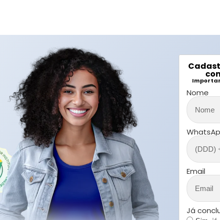
Cadast
con
Importan
Nome
WhatsA
Email
Já concl