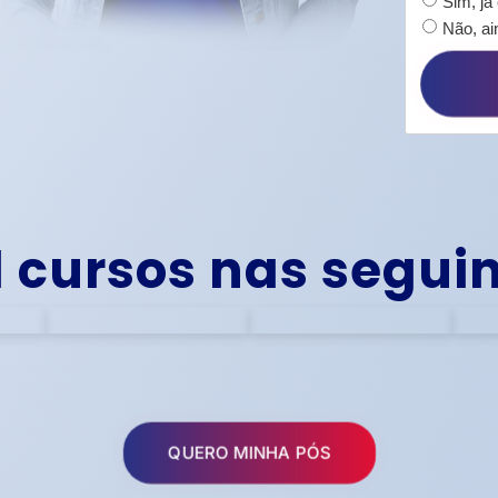
Sim, já
Não, ai
l cursos nas segui
QUERO MINHA PÓS