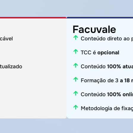
Facuvale
cável
Conteúdo direto ao 
TCC é
opcional
tualizado
Conteúdo
100% atua
Formação de 3
a 18
Conteúdo
100% onli
Metodologia de fixa