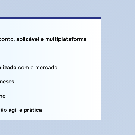
ponto,
aplicável e multiplataforma
lizado
com o mercado
 meses
ne
ção
ágil e prática